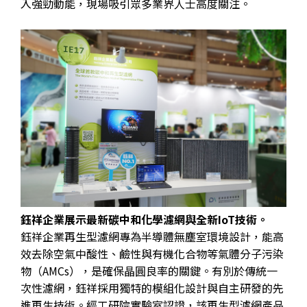
入強勁動能，現場吸引眾多業界人士高度關注。
鈺祥企業展示最新碳中和化學濾網與全新IoT技術。
鈺祥企業再生型濾網專為半導體無塵室環境設計，能高
效去除空氣中酸性、鹼性與有機化合物等氣體分子污染
物（AMCs），是確保晶圓良率的關鍵。有別於傳統一
次性濾網，鈺祥採用獨特的模組化設計與自主研發的先
進再生技術。經工研院實驗室認證，該再生型濾網產品